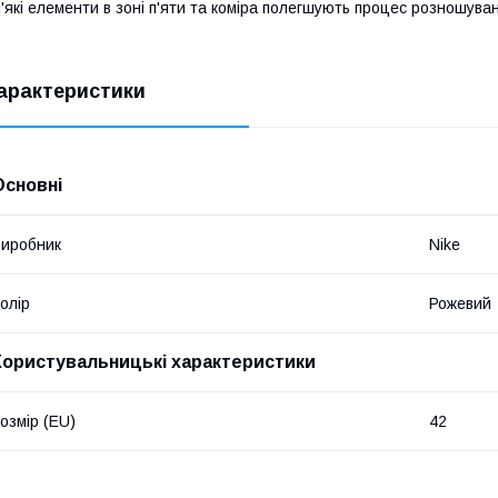
'які елементи в зоні п'яти та коміра полегшують процес розношува
арактеристики
Основні
иробник
Nike
олір
Рожевий
Користувальницькі характеристики
озмір (EU)
42