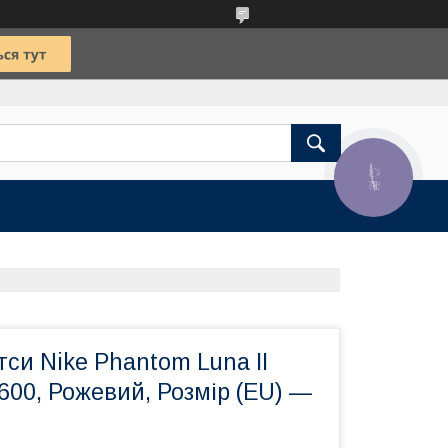
КНОПКА
ЗВ'ЯЗКУ
тси Nike Phantom Luna II
00, Рожевий, Розмір (EU) —