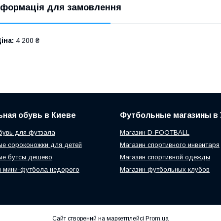
нформація для замовлення
іна:
4 200 ₴
ная обувь в Киеве
Футбольные магазины в 
бувь для футзала
Магазин D-FOOTBALL
е сороконожки для детей
Магазин спортивного инвентаря
ые бутсы дешево
Магазин спортивной одежды
 мини-футбола недорого
Магазин футбольных клубов
Сайт створений на маркетплейсі
Prom.ua