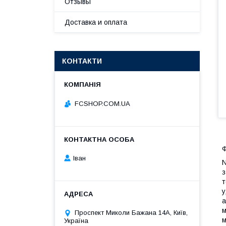
Отзывы
Доставка и оплата
КОНТАКТИ
FCSHOP.COM.UA
Ф
Іван
N
з
т
у
а
м
Проспект Миколи Бажана 14А, Київ,
м
Україна