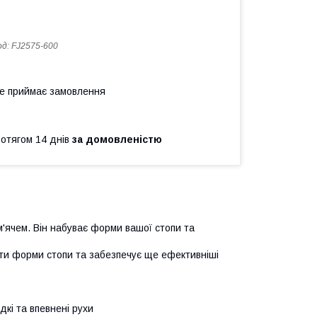
од:
FJ2575-600
не приймає замовлення
ротягом 14 днів
за домовленістю
м'ячем. Він набуває форми вашої стопи та
ути форми стопи та забезпечує ще ефективніші
кі та впевнені рухи