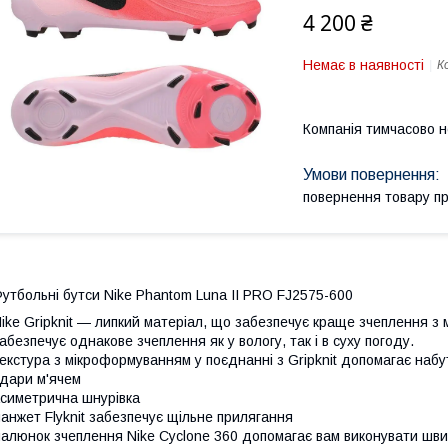
4 200 ₴
Немає в наявності
К
Компанія тимчасово 
повернення товару п
утбольні бутси Nike Phantom Luna II PRO FJ2575-600
ike Gripknit — липкий матеріал, що забезпечує краще зчеплення з 
абезпечує однакове зчеплення як у вологу, так і в суху погоду.
екстура з мікроформуванням у поєднанні з Gripknit допомагає наб
дари м'ячем
симетрична шнурівка
анжет Flyknit забезпечує щільне прилягання
алюнок зчеплення Nike Cyclone 360 допомагає вам виконувати швид