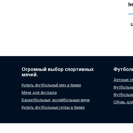
І
Ц
Огромный выбор спортивных
Футболь
мячей.
Детская о
Купить футбольный мяч в Киеве
Футбольны
Мячи для футзала
Футбольн
Баскетбольные, волейбольные мячи
Обувь для
Купить футбольные гетры в Киеве