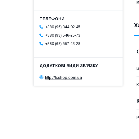
м
Х
+380 (96) 344-02-45
+380 (93) 546-25-73
+380 (68) 567-93-28
В
http://fcshop.com.ua
К
Р