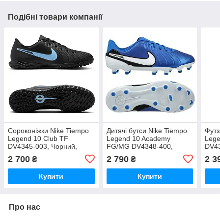
Подібні товари компанії
Сороконіжки Nike Tiempo
Дитячі бутси Nike Tiempo
Футз
Legend 10 Club TF
Legend 10 Academy
Lege
DV4345-003, Чорний,
FG/MG DV4348-400,
DV43
Розмір (EU) — 46
Синій, Розмір (EU) — 33
(EU)
2 700
2 790
2 3
₴
₴
Купити
Купити
Про нас