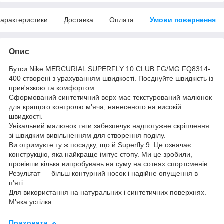
арактеристики
Доставка
Оплата
Умови повернення
Опис
Бутси Nike MERCURIAL SUPERFLY 10 CLUB FG/MG FQ8314-
400 створені з урахуванням швидкості. Поєднуйте швидкість із
прив'язкою та комфортом.
Сформований синтетичний верх має текстурований малюнок
для кращого контролю м'яча, нанесеного на високій
швидкості.
Унікальний малюнок тяги забезпечує надпотужне скріплення
зі швидким вивільненням для створення поділу.
Ви отримуєте ту ж посадку, що й Superfly 9. Це означає
конструкцію, яка найкраще імітує стопу. Ми це зробили,
провівши кілька випробувань на суму на сотнях спортсменів.
Результат — більш контурний носок і надійне опущення в
п'яті.
Для використання на натуральних і синтетичних поверхнях.
М'яка устілка.
Приховати