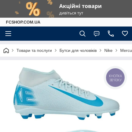
FCSHOP.COM.UA
Товари та послуги
Бутси для чоловіків
Nike
Mercur
КНОПКА
ЗВ'ЯЗКУ