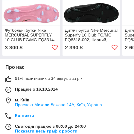
Футбольні бутси Nike
Дитячі бутси Nike Mercurial
Дитя
MERCURIAL SUPERFLY
Superfly 10 Club FG/MG
Supe
10 CLUB FG/MG FQ8314-
FQ8318-002, Чорний,
FQ83
600, Рожевий, Розмір (EU)
Розмір (EU) — 38
Розм
3 300
2 390
2 6
₴
₴
— 43
Про нас
91% позитивних з 34 відгуків за рік
Працює з 16.10.2014
м. Київ
Проспект Миколи Бажана 14А, Київ, Україна
Контакти
Сьогодні працює з 00:00 до 24:00
Показати весь графік роботи