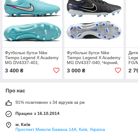
Футбольні бутси Nike
Футбольні бутси Nike
Дитя
Tiempo Legend X Academy
Tiempo Legend X Academy
Lege
MG DV4337-401,
MG DV4337-040, Чорний,
FG/
Блакитний, Розмір (EU) —
Розмір (EU) — 43
Сині
3 400
3 000
2 7
₴
₴
45.5
Про нас
91% позитивних з 34 відгуків за рік
Працює з 16.10.2014
м. Київ
Проспект Миколи Бажана 14А, Київ, Україна