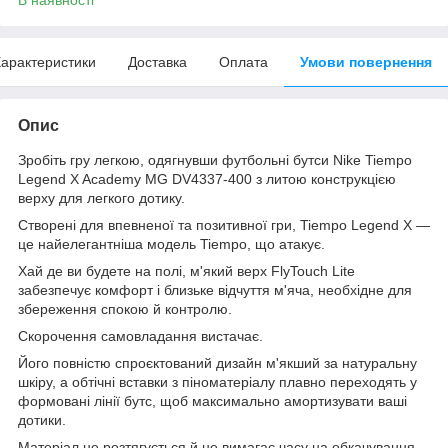
арактеристики
Доставка
Оплата
Умови повернення
Опис
Зробіть гру легкою, одягнувши футбольні бутси Nike Tiempo
Legend X Academy MG DV4337-400 з литою конструкцією
верху для легкого дотику.
Створені для впевненої та позитивної гри, Tiempo Legend X —
це найелегантніша модель Tiempo, що атакує.
Хай де ви будете на полі, м'який верх FlyTouch Lite
забезпечує комфорт і близьке відчуття м'яча, необхідне для
збереження спокою й контролю.
Скорочення самовладання вистачає.
Його повністю спроєктований дизайн м'якший за натуральну
шкіру, а обтічні вставки з піноматеріалу плавно переходять у
формовані лінії бутс, щоб максимально амортизувати ваші
дотики.
Матеріал не розтягується й не вимагає часу на обкачування.