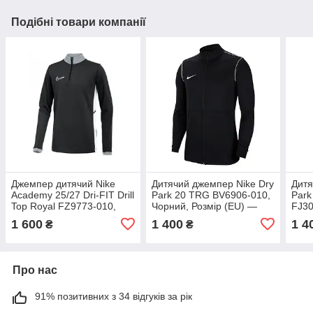
Подібні товари компанії
Джемпер дитячий Nike
Дитячий джемпер Nike Dry
Дитя
Academy 25/27 Dri-FIT Drill
Park 20 TRG BV6906-010,
Park
Top Royal FZ9773-010,
Чорний, Розмір (EU) —
FJ30
Чорний, Розмір (EU) —
140cm
Розм
1 600
1 400
1 4
₴
₴
128 cm
Про нас
91% позитивних з 34 відгуків за рік