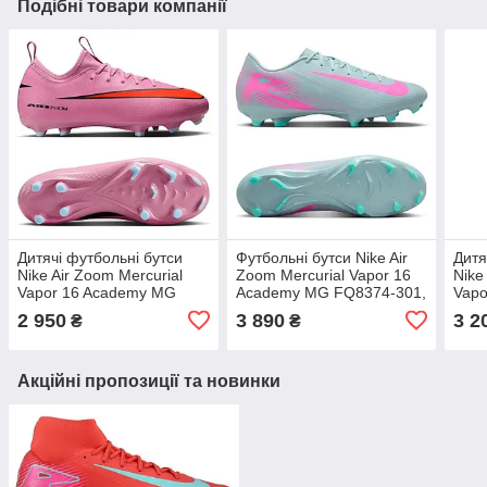
Подібні товари компанії
Дитячі футбольні бутси
Футбольні бутси Nike Air
Дитя
Nike Air Zoom Mercurial
Zoom Mercurial Vapor 16
Nike
Vapor 16 Academy MG
Academy MG FQ8374-301,
Vapo
Junior FQ8392-600,
Блакитний, Розмір (EU) —
Juni
2 950
3 890
3 2
₴
₴
Рожевий, Розмір (EU) —
38.5
Неон
32
32
Акційні пропозиції та новинки