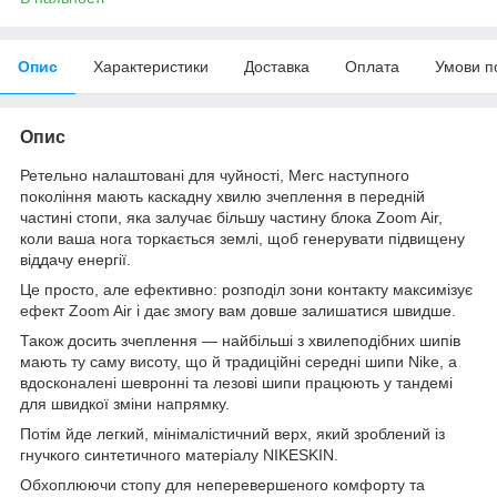
Опис
Характеристики
Доставка
Оплата
Умови п
Опис
Ретельно налаштовані для чуйності, Merc наступного
покоління мають каскадну хвилю зчеплення в передній
частині стопи, яка залучає більшу частину блока Zoom Air,
коли ваша нога торкається землі, щоб генерувати підвищену
віддачу енергії.
Це просто, але ефективно: розподіл зони контакту максимізує
ефект Zoom Air і дає змогу вам довше залишатися швидше.
Також досить зчеплення — найбільші з хвилеподібних шипів
мають ту саму висоту, що й традиційні середні шипи Nike, а
вдосконалені шевронні та лезові шипи працюють у тандемі
для швидкої зміни напрямку.
Потім йде легкий, мінімалістичний верх, який зроблений із
гнучкого синтетичного матеріалу NIKESKIN.
Обхоплюючи стопу для неперевершеного комфорту та