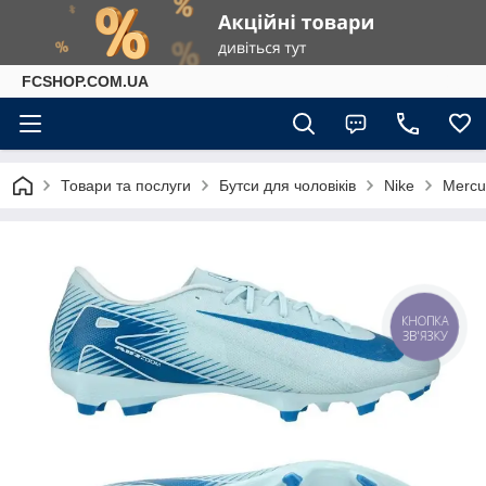
FCSHOP.COM.UA
Товари та послуги
Бутси для чоловіків
Nike
Mercur
КНОПКА
ЗВ'ЯЗКУ