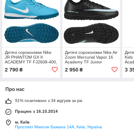
Дитячі сороконіжки Nike
Дитячі сороконіжки Nike Air
Дитя
JR PHANTOM GX II
Zoom Mercurial Vapor 16
Kids
ACADEMY TF FJ2608-400,
Academy TF Junior
Acad
Блакитний, Розмір (EU) —
FQ8284-001, Чорний,
HQ20
2 790
2 950
3 3
₴
₴
35.5
Розмір (EU) — 38.5
Розм
Про нас
91% позитивних з 34 відгуків за рік
Працює з 16.10.2014
м. Київ
Проспект Миколи Бажана 14А, Київ, Україна