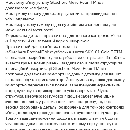
Має легку м'яку устілку Skechers Move FoamTM для
додаткового комфорту
Має гумову основу для старту, зупинки та пришвидшення в
усіх напрямках.
Має візерункову гумову підошву з міцним зчепленням для
максимальної чутливості
Формована деталь, призначена для точного контролю м'яча
/> Надлегкий синтетичний верх зі шнурівкою
Призначений для трав'яних покриттів
/>Skechers FootballTM: футбольне взуття SKX_01 Gold TFTM
спеціально розроблене для футбольних ентузіастів. Він обіцяє
вивести гру на новий рівень. Завдяки своїй легкій структурі та
інноваційній амортизації Skechers Move FoamTM він
пропонує додатковий комфорт і чудову підтримку для ваших
ніг навіть під час тривалих ігор. Його гумова підошва дає змогу
комфортно пересуватися полем, забезпечуючи ефективний
старт, зупинку та прискорення в усіх напрямках. Чутка
структура візерункової гумової підошви забезпечує міцне
зчеплення навіть у разі миттєвих змін напрямку, тоді як
верхня формована деталь, розроблена для точного контролю
м'яча, полегшує проходження ваших суперників під час гри.
Тоді як ваші занепокоєння щодо ваги вашого взуття будуть
усунені завдяки надлегкому синтетичному верху, це взуття,
спеціально розроблене для трав'яних поверхонь, зробить