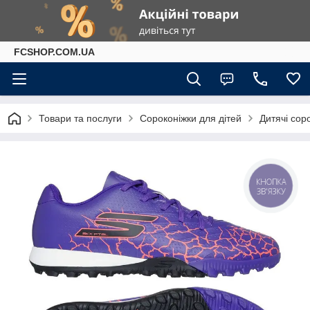
FCSHOP.COM.UA
Товари та послуги
Сороконіжки для дітей
Дитячі сор
КНОПКА
ЗВ'ЯЗКУ