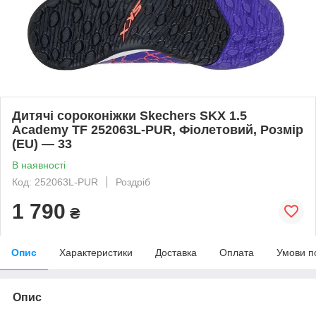
Дитячі сороконіжки Skechers SKX 1.5
Academy TF 252063L-PUR, Фіолетовий, Розмір
(EU) — 33
В наявності
Код: 252063L-PUR
Роздріб
1 790
₴
Опис
Характеристики
Доставка
Оплата
Умови п
Опис