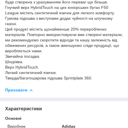
буде створена з урахуванням його переваг ще більше.
Гнучкий верх HybridTouch на цих юніорських бутах F50
League містить синтетичний язичок для легкого комфорту.
Гумова підошва з виступами додає чуйності на штучному
газоні.
Цей продукт містить щонайменше 20% перероблених
матеріалів. Повторно використовуючи вже створені матеріали,
ми рекомендуємо скоротити відходи та нашу залежність від
обмежених ресурсів, а також зменшуємо сліди продукції, що
виробляється нами.
Звичайна посадка.
Шнурівка.
Верх HybridTouch.
Легкий синтетичний язичок.
Тверда/багатошарова підошва Sprintplate 360.
Приховати
Характеристики
Основні
Виробник
Adidas