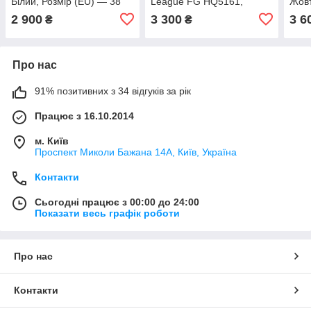
Білий, Розмір (EU) — 38
League FG HQ5161,
Жовт
2/3
Рожевий, Розмір (EU) —
2/3
2 900
3 300
3 6
₴
₴
38 2/3
Про нас
91% позитивних з 34 відгуків за рік
Працює з 16.10.2014
м. Київ
Проспект Миколи Бажана 14А, Київ, Україна
Контакти
Сьогодні працює з 00:00 до 24:00
Показати весь графік роботи
Про нас
Контакти