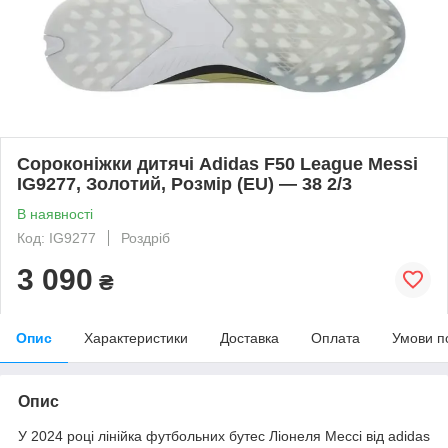
Сороконіжки дитячі Adidas F50 League Messi
IG9277, Золотий, Розмір (EU) — 38 2/3
В наявності
Код: IG9277
Роздріб
3 090
₴
Опис
Характеристики
Доставка
Оплата
Умови п
Опис
У 2024 році лінійка футбольних бутес Ліонеля Мессі від adidas