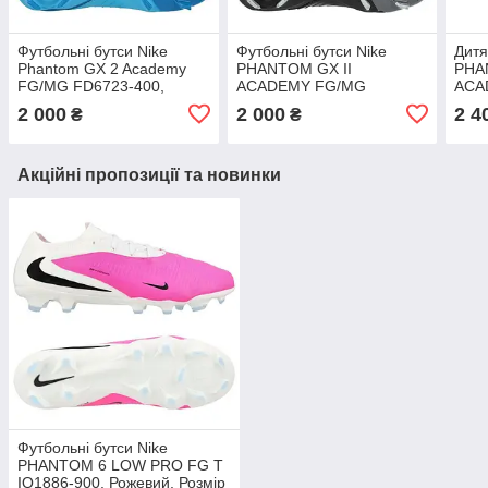
Футбольні бутси Nike
Футбольні бутси Nike
Дитя
Phantom GX 2 Academy
PHANTOM GX II
PHA
FG/MG FD6723-400,
ACADEMY FG/MG
ACA
Синій, Розмір (EU) — 39
FD6723-001, Чорний,
FD67
2 000
2 000
2 4
₴
₴
Розмір (EU) — 42.5
(EU)
Акційні пропозиції та новинки
Футбольні бутси Nike
PHANTOM 6 LOW PRO FG T
IQ1886-900, Рожевий, Розмір