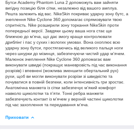
Бутси Academy Phantom Luna 2 допоможуть вам зайняти
вигідну позицію біля сітки, незалежно від вашого амплуа.
Решта залежить від вас. NikeSkin покриває ударну зону бутс, а
зчеплення Nike Cyclone 360 допомагає спрямовувати твою
спритність. Nike розширили зону торкання NikeSkin проти
попередньої версії. Завдяки цьому ваша нога стає ще
ближчою до м'яча, що дає змогу краще контролювати
дриблінг і пас у сухих і вологих умовах. Вона охоплює всю
ударну зону бутси, простягаючись від великого пальця ноги
через шнурки до мізинця, забезпечуючи чистий удар м'ячем.
Малюнок зчеплення Nike Cyclone 360 допомагає вам
виконувати швидкі (покращує маневровість під час виконання
розрізів) і впевнені (можлива зменшити обертальний рух)
рухи, щоб ви могли виконувати розрізи зі швидкістю та
почуватися в повній безпеки, коли інтенсивність гри зростає.
Анатомічна манжета із сітки забезпечує м'який комфорт
навколо щиколотки та п'яти. Тонкі ребра манжети
забезпечують контакт із м'ячем у верхній частині щиколотки
під час захоплення та передавання м'яча.
Приховати