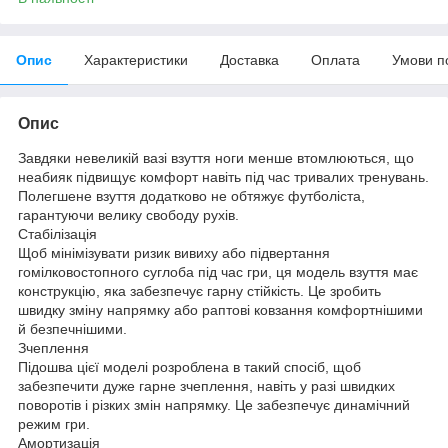
Опис
Характеристики
Доставка
Оплата
Умови п
Опис
Завдяки невеликій вазі взуття ноги менше втомлюються, що
неабияк підвищує комфорт навіть під час тривалих тренувань.
Полегшене взуття додатково не обтяжує футболіста,
гарантуючи велику свободу рухів.
Стабілізація
Щоб мінімізувати ризик вивиху або підвертання
гомілковостопного суглоба під час гри, ця модель взуття має
конструкцію, яка забезпечує гарну стійкість. Це зробить
швидку зміну напрямку або раптові ковзання комфортнішими
й безпечнішими.
Зчеплення
Підошва цієї моделі розроблена в такий спосіб, щоб
забезпечити дуже гарне зчеплення, навіть у разі швидких
поворотів і різких змін напрямку. Це забезпечує динамічний
режим гри.
Амортизація