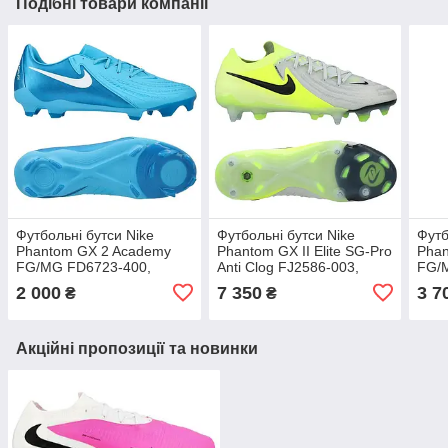
Подібні товари компанії
Футбольні бутси Nike
Футбольні бутси Nike
Футб
Phantom GX 2 Academy
Phantom GX II Elite SG-Pro
Phan
FG/MG FD6723-400,
Anti Clog FJ2586-003,
FG/M
Синій, Розмір (EU) — 39
Неоновий, Розмір (EU) —
Блак
2 000
7 350
3 7
₴
₴
42
32
Акційні пропозиції та новинки