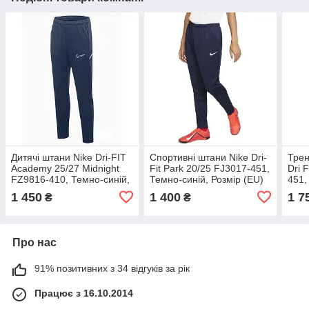
Дитячі штани Nike Dri-FIT
Спортивні штани Nike Dri-
Трен
Academy 25/27 Midnight
Fit Park 20/25 FJ3017-451,
Dri 
FZ9816-410, Темно-синій,
Темно-синій, Розмір (EU)
451,
Розмір (EU) — 152 cm
— L
(EU)
1 450
1 400
1 7
₴
₴
Про нас
91% позитивних з 34 відгуків за рік
Працює з 16.10.2014