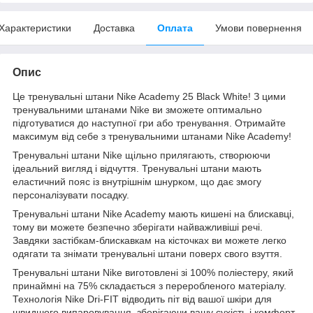
Характеристики
Доставка
Оплата
Умови повернення
Опис
Це тренувальні штани Nike Academy 25 Black White! З цими
тренувальними штанами Nike ви зможете оптимально
підготуватися до наступної гри або тренування. Отримайте
максимум від себе з тренувальними штанами Nike Academy!
Тренувальні штани Nike щільно прилягають, створюючи
ідеальний вигляд і відчуття. Тренувальні штани мають
еластичний пояс із внутрішнім шнурком, що дає змогу
персоналізувати посадку.
Тренувальні штани Nike Academy мають кишені на блискавці,
тому ви можете безпечно зберігати найважливіші речі.
Завдяки застібкам-блискавкам на кісточках ви можете легко
одягати та знімати тренувальні штани поверх свого взуття.
Тренувальні штани Nike виготовлені зі 100% поліестеру, який
принаймні на 75% складається з переробленого матеріалу.
Технологія Nike Dri-FIT відводить піт від вашої шкіри для
швидшого випаровування, зберігаючи вашу сухість і комфорт.