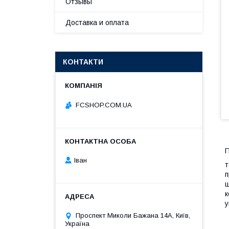
Отзывы
Доставка и оплата
КОНТАКТИ
FCSHOP.COM.UA
П
Іван
т
п
ш
к
у
Проспект Миколи Бажана 14А, Київ,
Україна