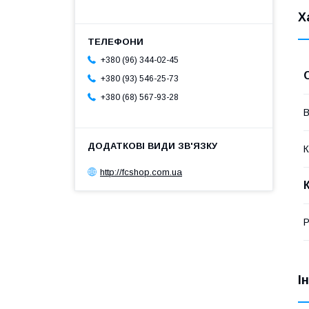
Х
+380 (96) 344-02-45
+380 (93) 546-25-73
+380 (68) 567-93-28
В
К
http://fcshop.com.ua
Р
І