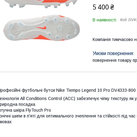
5 400 ₴
В наявності
Код:
DV43
Компанія тимчасово 
повернення товару п
рофесійні футбольні бутси Nike Tiempo Legend 10 Pro DV4333-800
ехнологія All Conditions Control (ACC) забезпечує чіпку текстуру як у
риродна посадка
тучна шкіра FlyTouch Pro
онічні шипи в п'яті для оптимального зчеплення та стійкості під ча
мовах