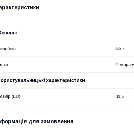
арактеристики
Основні
иробник
Nike
олір
Помаран
Користувальницькі характеристики
озмір (EU)
42.5
нформація для замовлення