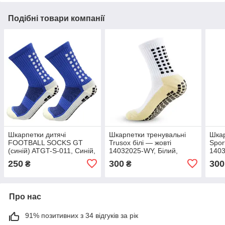
Подібні товари компанії
Шкарпетки дитячі
Шкарпетки тренувальні
Шкар
FOOTBALL SOCKS GT
Trusox білі — жовті
Spor
(синій) ATGT-S-011, Синій,
14032025-WY, Білий,
1403
Розмір (EU) — 30-35
Розмір (EU) — 33-39
Розм
250
300
300
₴
₴
Про нас
91% позитивних з 34 відгуків за рік