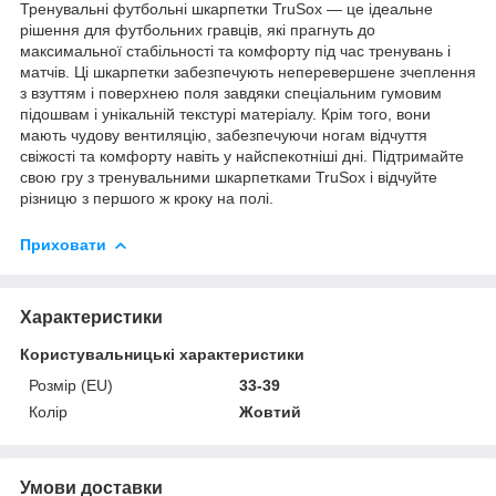
Тренувальні футбольні шкарпетки TruSox — це ідеальне
рішення для футбольних гравців, які прагнуть до
максимальної стабільності та комфорту під час тренувань і
матчів. Ці шкарпетки забезпечують неперевершене зчеплення
з взуттям і поверхнею поля завдяки спеціальним гумовим
підошвам і унікальній текстурі матеріалу. Крім того, вони
мають чудову вентиляцію, забезпечуючи ногам відчуття
свіжості та комфорту навіть у найспекотніші дні. Підтримайте
свою гру з тренувальними шкарпетками TruSox і відчуйте
різницю з першого ж кроку на полі.
Приховати
Характеристики
Користувальницькі характеристики
Розмір (EU)
33-39
Колір
Жовтий
Умови доставки