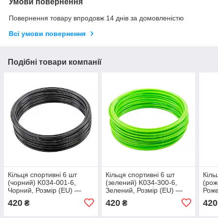
Умови повернення
Повернення товару впродовж 14 днів за домовленістю
Всі умови повернення
Подібні товари компанії
Кільця спортивні 6 шт
Кільця спортивні 6 шт
Кіль
(чорний) K034-001-6,
(зелений) K034-300-6,
(рож
Чорний, Розмір (EU) —
Зелений, Розмір (EU) —
Роже
1SIZE
1SIZE
1SI
420
420
420
₴
₴