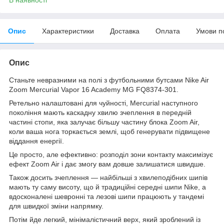
Опис
Характеристики
Доставка
Оплата
Умови п
Опис
Станьте невразними на полі з футбольними бутсами Nike Air
Zoom Mercurial Vapor 16 Academy MG FQ8374-301.
Ретельно налаштовані для чуйності, Mercurial наступного
покоління мають каскадну хвилю зчеплення в передній
частині стопи, яка залучає більшу частину блока Zoom Air,
коли ваша нога торкається землі, щоб генерувати підвищене
віддання енергії.
Це просто, але ефективно: розподіл зони контакту максимізує
ефект Zoom Air і дає змогу вам довше залишатися швидше.
Також досить зчеплення — найбільші з хвилеподібних шипів
мають ту саму висоту, що й традиційні середні шипи Nike, а
вдосконалені шевронні та лезові шипи працюють у тандемі
для швидкої зміни напрямку.
Потім йде легкий, мінімалістичний верх, який зроблений із