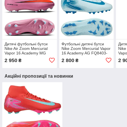
Дитячі футбольні бутси
Футбольні дитячі бутси
Дитя
Nike Air Zoom Mercurial
Nike Zoom Mercurial Vapor
Nike
Vapor 16 Academy MG
16 Academy AG FQ8403-
Vapo
Junior FQ8392-600,
400, Блакитний, Розмір
Juni
2 950
2 800
2 9
₴
₴
Рожевий, Розмір (EU) —
(EU) — 38.5
Роже
32
Акційні пропозиції та новинки