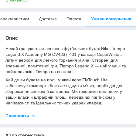
арактеристики
Доставка
Оплата
Умови повернення
Опис
Нехай гра здасться легкою в футбольних бутах Nike Tiempo
Legend X Academy MG DV4337-401 у кольорі Copa/White з
литим верхом для легкого торкання м'яча. Створені для
впевненої, позитивної гри, Tiempo Legend X — найгладші та
найпалаховіші Tiempo на сьогодні.
Хай де ви будете на полі, м'який верх FlyTouch Lite
забезпечує комфорт і близьке відчуття м'яча, необхідні для
збереження спокою й контролю. Ми говоримо про ривки у
вашій власній штрафній площі, передачах під тиском у
напівзахисті та ідеальних точних ударах уперед.
Приховати
Характеристики