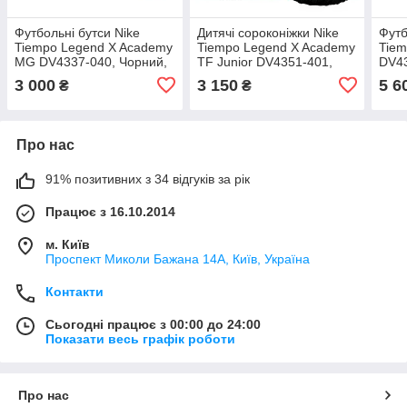
Футбольні бутси Nike
Дитячі сороконіжки Nike
Футб
Tiempo Legend X Academy
Tiempo Legend X Academy
Tiem
MG DV4337-040, Чорний,
TF Junior DV4351-401,
DV43
Розмір (EU) — 43
Блакитний, Розмір (EU) —
Розм
3 000
3 150
5 6
₴
₴
37.5
Про нас
91% позитивних з 34 відгуків за рік
Працює з 16.10.2014
м. Київ
Проспект Миколи Бажана 14А, Київ, Україна
Контакти
Сьогодні працює з 00:00 до 24:00
Показати весь графік роботи
Про нас