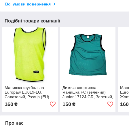
Всі умови повернення
Подібні товари компанії
Манишка футбольна
Дитяча спортивна
Ман
Europaw EU019-LG,
манишка FC (зелений)
Eur
Салатовий, Розмір (EU) —
Junior 1712J-GR, Зелений,
Жовт
L
Розмір (EU) — 152 cm
(EU)
160
150
160
₴
₴
Про нас