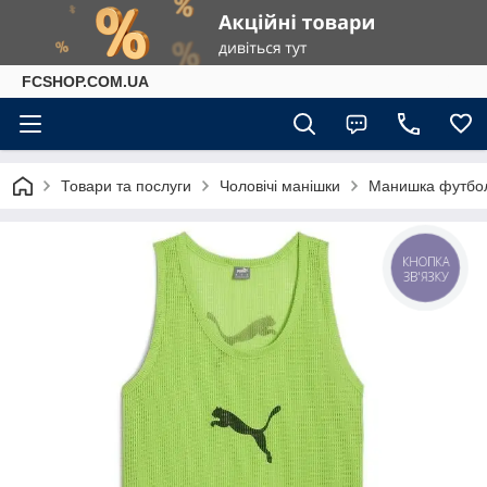
FCSHOP.COM.UA
Товари та послуги
Чоловічі манішки
Манишка футбол
КНОПКА
ЗВ'ЯЗКУ