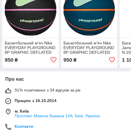
Баскетбольний м'яч Nike
Баскетбольний м'яч Nike
Баск
EVERYDAY PLAYGROUND
EVERYDAY PLAYGROUND
Jame
8P GRAPHIC DEFLATED
8P GRAPHIC DEFLATED
N.10
N.100.4371.099.07,
N.100.4371.408.07,
Розм
950
950
1 1
₴
₴
Чорний, Розмір (EU) — 7
Зелений, Розмір (EU) — 7
Про нас
91% позитивних з 34 відгуків за рік
Працює з 16.10.2014
м. Київ
Проспект Миколи Бажана 14А, Київ, Україна
Контакти